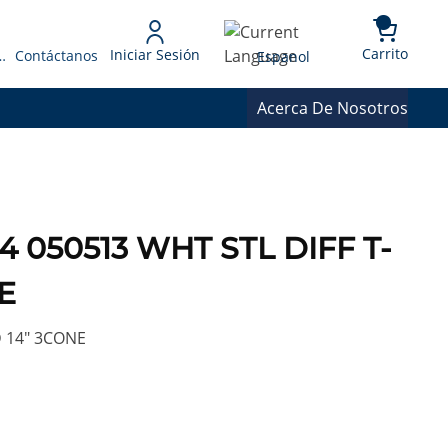
{0} 
Language
Carrito
Iniciar Sesión
 Presupuesto
Contáctanos
Espanol
Acerca De Nosotros
14 050513 WHT STL DIFF T-
E
D 14" 3CONE