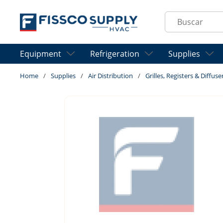
Skip to main content
Site Search
Equipment
Refrigeration
Supplies
Home
/
Supplies
/
Air Distribution
/
Grilles, Registers & Diffuse