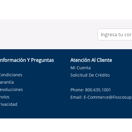
Información Y Preguntas
Atención Al Cliente
Mi Cuenta
Condiciones
Solicitud De Crédito
Garantía
Devoluciones
Phone: 800.635.1001
nvíos
Email:
E-Commerce@fisscosup
Privacidad
ndo con orgullo soluciones de HVAC en el estado de la Estrella Sol