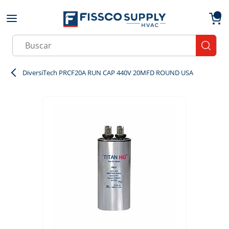
Skip to main content
menu
{0}
Site Search
submit
DiversiTech PRCF20A RUN CAP 440V 20MFD ROUND USA