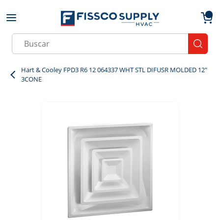
Skip to main content
menu
{0}
Site Search
submit
Hart & Cooley FPD3 R6 12 064337 WHT STL DIFUSR MOLDED 12"
3CONE