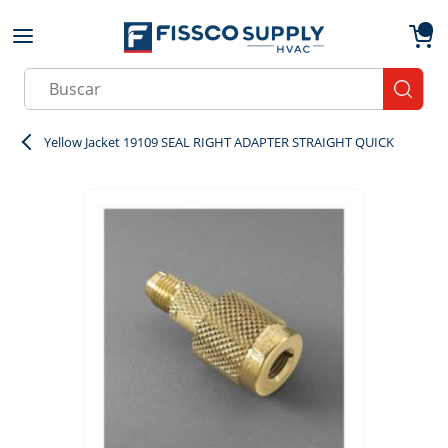
Skip to main content
menu
{0}
Site Search
submit
Yellow Jacket 19109 SEAL RIGHT ADAPTER STRAIGHT QUICK