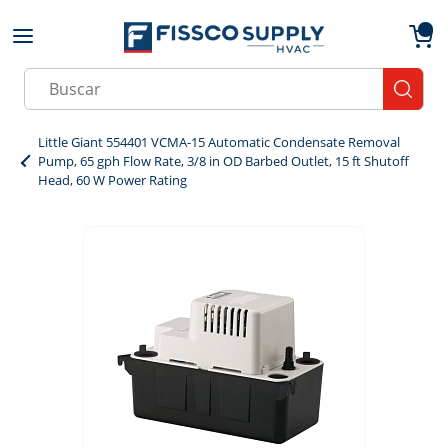
Skip to main content
menu
{0}
Site Search
submit
Little Giant 554401 VCMA-15 Automatic Condensate Removal
Pump, 65 gph Flow Rate, 3/8 in OD Barbed Outlet, 15 ft Shutoff
Head, 60 W Power Rating