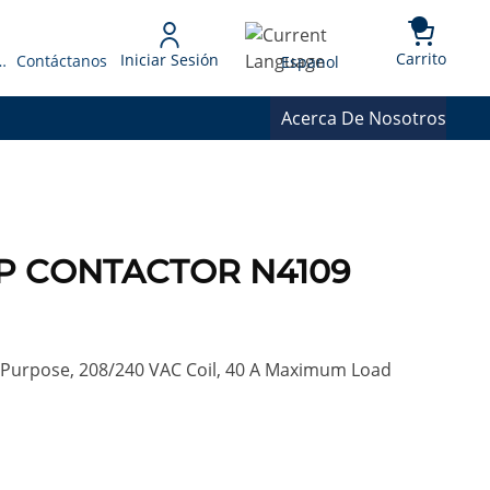
{0} 
Language
Carrito
Iniciar Sesión
 Presupuesto
Contáctanos
Espanol
Acerca De Nosotros
 DP CONTACTOR N4109
e Purpose, 208/240 VAC Coil, 40 A Maximum Load