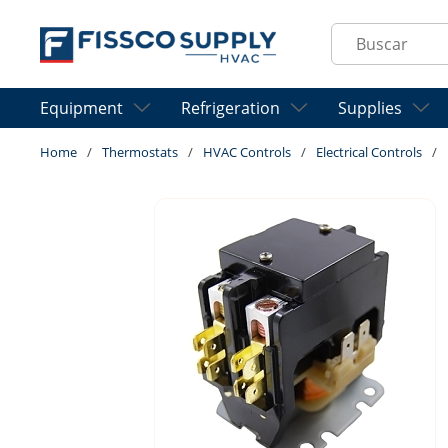
Skip to main content
Site Search
Equipment
Refrigeration
Supplies
Home
/
Thermostats
/
HVAC Controls
/
Electrical Controls
/