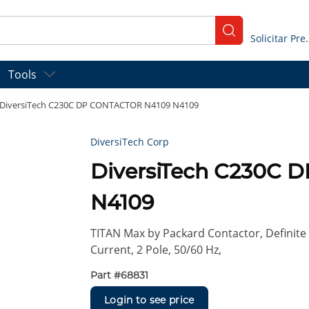
submit search
Solicitar
Tools
DiversiTech C230C DP CONTACTOR N4109 N4109
DiversiTech Corp
DiversiTech C230C
N4109
TITAN Max by Packard Contactor, Definit
Current, 2 Pole, 50/60 Hz,
Part #
68831
Login to see price