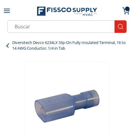
Skip to main content
menu
{0}
Site Search
submit
Diversitech Devco 6234LX Slip-On Fully Insulated Terminal, 16 to
14 AWG Conductor, 1/4 in Tab