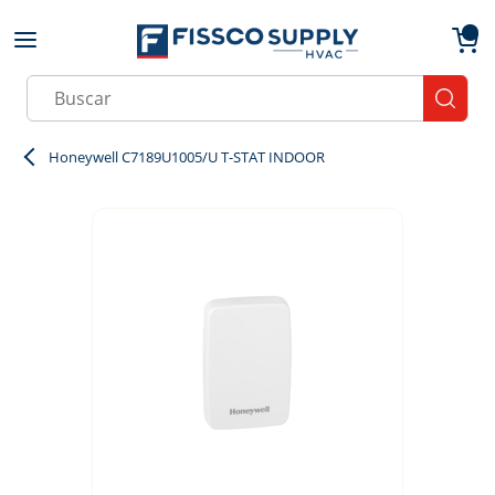
Skip to main content
menu
{0}
Site Search
submit
Honeywell C7189U1005/U T-STAT INDOOR