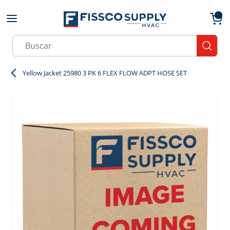
Skip to main content
menu
{0}
Site Search
submit
Yellow Jacket 25980 3 PK 6 FLEX FLOW ADPT HOSE SET