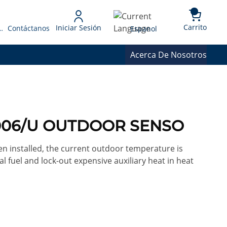
{0} 
Language
Carrito
Iniciar Sesión
 Presupuesto
Contáctanos
Espanol
Acerca De Nosotros
1006/U OUTDOOR SENSO
 installed, the current outdoor temperature is
 fuel and lock-out expensive auxiliary heat in heat