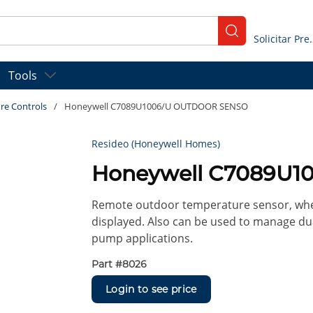
submit search
Solicitar
Tools
re Controls
/
Honeywell C7089U1006/U OUTDOOR SENSO
Resideo (Honeywell Homes)
Honeywell C7089U
Remote outdoor temperature sensor, when
displayed. Also can be used to manage dual
pump applications.
Part #
8026
Login to see price