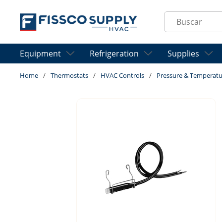
Skip to main content
Site Search
Equipment
Refrigeration
Supplies
Home
/
Thermostats
/
HVAC Controls
/
Pressure & Temperatu