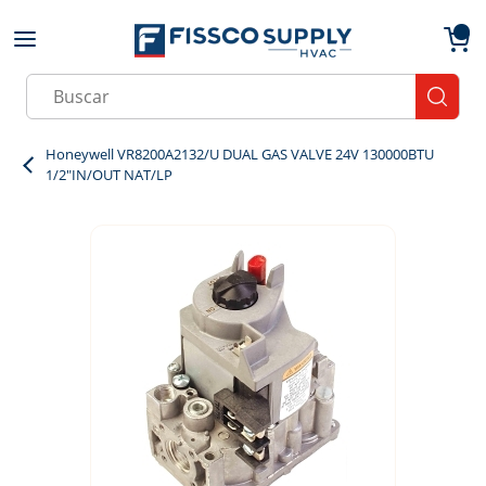
Skip to main content
menu
{0}
Site Search
submit
Honeywell VR8200A2132/U DUAL GAS VALVE 24V 130000BTU
1/2"IN/OUT NAT/LP