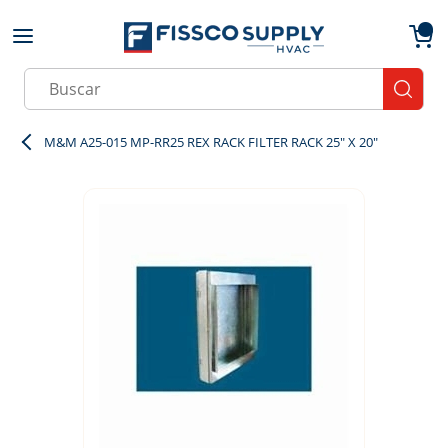
Skip to main content
menu
{0}
Site Search
submit
M&M A25-015 MP-RR25 REX RACK FILTER RACK 25" X 20"