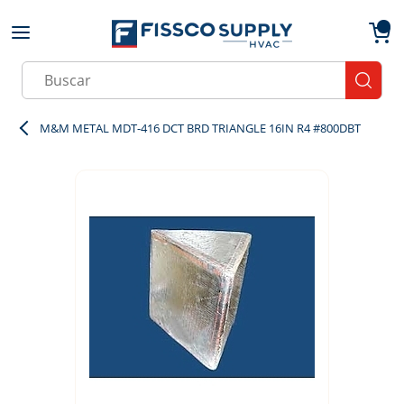
Skip to main content
menu
{0}
Site Search
submit
M&M METAL MDT-416 DCT BRD TRIANGLE 16IN R4 #800DBT