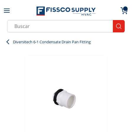
Skip to main content
menu
{0}
Site Search
submit
Diversitech 6-1 Condensate Drain Pan Fitting