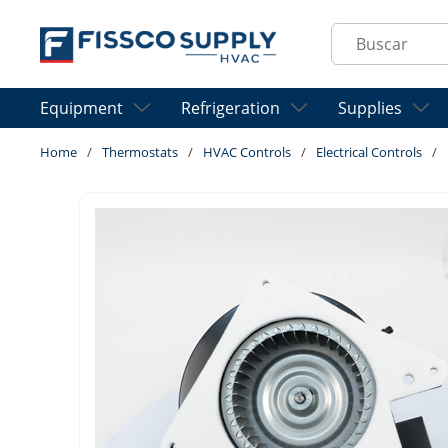
Skip to main content
Site Search
Equipment
Refrigeration
Supplies
Home
/
Thermostats
/
HVAC Controls
/
Electrical Controls
/