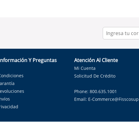
Información Y Preguntas
Atención Al Cliente
Mi Cuenta
Condiciones
Solicitud De Crédito
Garantía
Devoluciones
Phone: 800.635.1001
nvíos
Email:
E-Commerce@fisscosup
Privacidad
ndo con orgullo soluciones de HVAC en el estado de la Estrella Sol