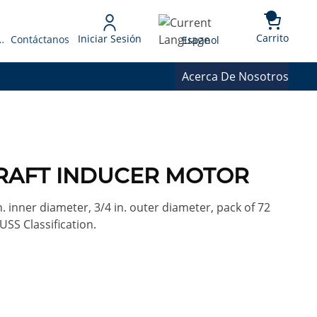
{0} 
Language
Carrito
Iniciar Sesión
 Presupuesto
Contáctanos
Espanol
Acerca De Nosotros
 DRAFT INDUCER MOTOR
in. inner diameter, 3/4 in. outer diameter, pack of 72
USS Classification.