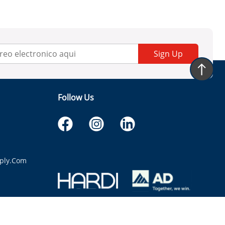
Sign Up
Follow Us
ply.com
itaria.