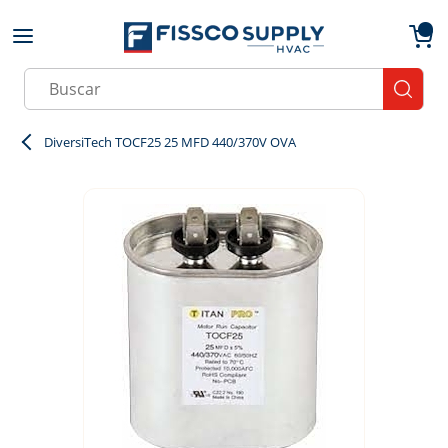
Skip to main content
menu
{0}
Site Search
submit
DiversiTech TOCF25 25 MFD 440/370V OVA