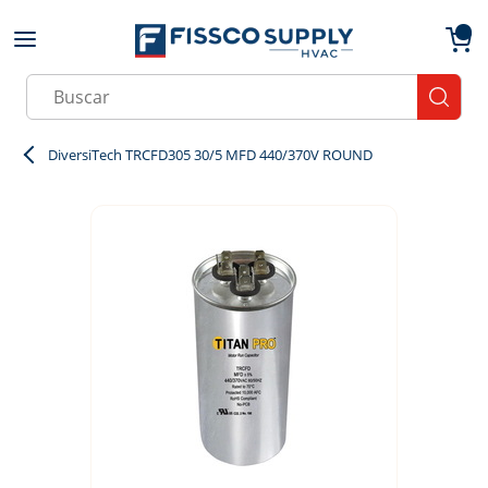
Skip to main content
menu
{0}
Site Search
submit
DiversiTech TRCFD305 30/5 MFD 440/370V ROUND