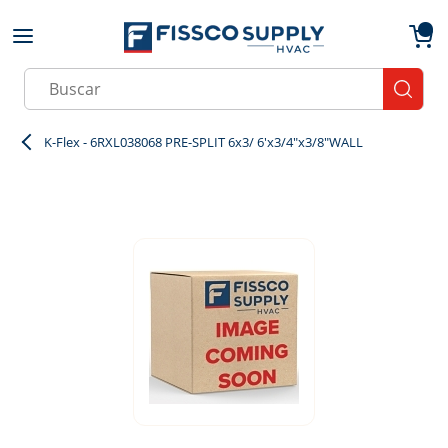
Skip to main content
menu
{0}
Site Search
submit
K-Flex - 6RXL038068 PRE-SPLIT 6x3/ 6'x3/4"x3/8"WALL