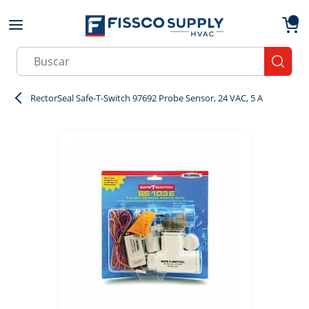
Skip to main content
menu
{0}
Site Search
submit
RectorSeal Safe-T-Switch 97692 Probe Sensor, 24 VAC, 5 A