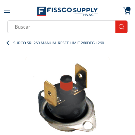
Skip to main content
menu
{0}
Site Search
submit
SUPCO SRL260 MANUAL RESET LIMIT 260DEG L260