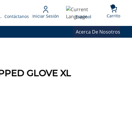
{0} 
Language
Carrito
Iniciar Sesión
 Presupuesto
Contáctanos
Espanol
Acerca De Nosotros
IPPED GLOVE XL