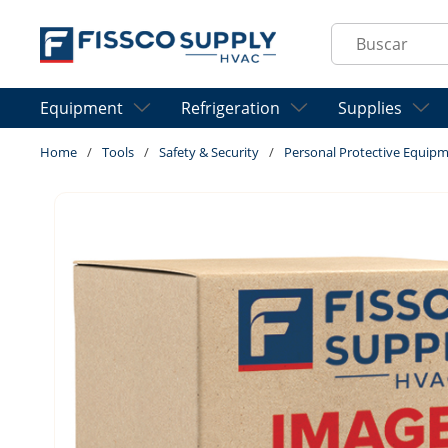
Skip to main content
Site Search
Equipment
Refrigeration
Supplies
Home
/
Tools
/
Safety & Security
/
Personal Protective Equipm