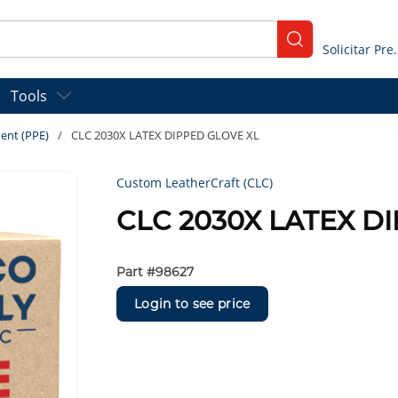
submit search
Solicitar
Tools
ent (PPE)
/
CLC 2030X LATEX DIPPED GLOVE XL
Custom LeatherCraft (CLC)
CLC 2030X LATEX D
Part #
98627
Login to see price