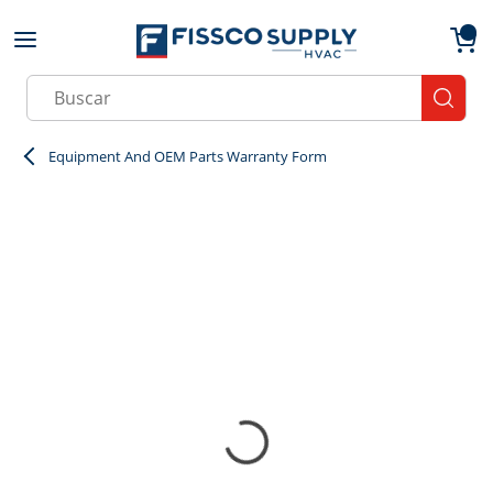
Skip to main content
menu
{0}
Site Search
submit
Equipment And OEM Parts Warranty Form