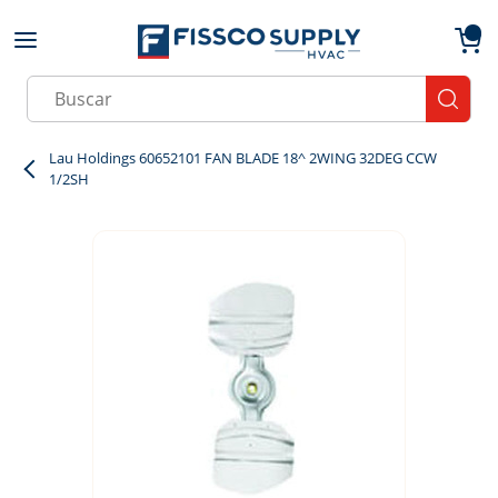
Skip to main content
menu
{0}
Site Search
submit
Lau Holdings 60652101 FAN BLADE 18^ 2WING 32DEG CCW
1/2SH