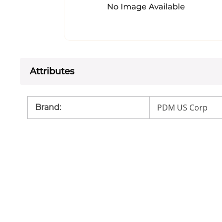
Attributes
PDM US Corp
Brand
: