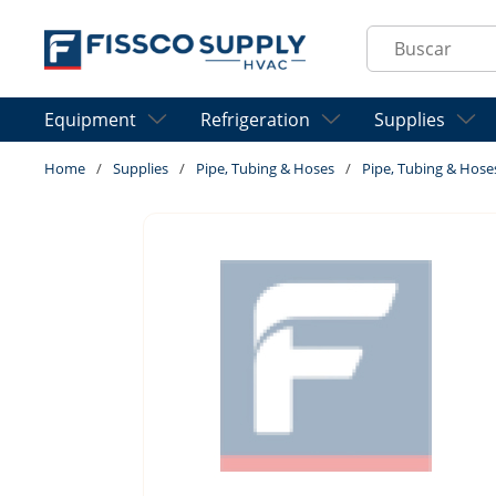
Skip to main content
Site Search
Equipment
Refrigeration
Supplies
Home
/
Supplies
/
Pipe, Tubing & Hoses
/
Pipe, Tubing & Hose