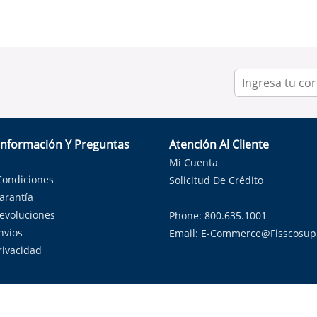
Información Y Preguntas
Atención Al Cliente
Mi Cuenta
Condiciones
Solicitud De Crédito
Garantía
Devoluciones
Phone: 800.635.1001
nvíos
Email:
E-Commerce@fisscosup
Privacidad
ndo con orgullo soluciones de HVAC en el estado de la Estrella Sol