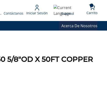
{0} 
Language
Carrito
Iniciar Sesión
 Presupuesto
Contáctanos
Espanol
Acerca De Nosotros
50 5/8"OD X 50FT COPPER