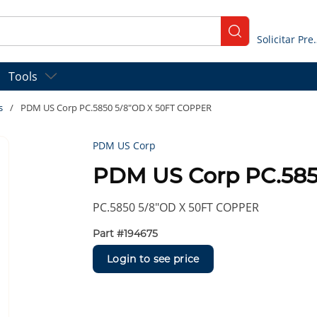
submit search
Solicitar
Tools
s
/
PDM US Corp PC.5850 5/8"OD X 50FT COPPER
PDM US Corp
PDM US Corp PC.58
PC.5850 5/8"OD X 50FT COPPER
Part #
194675
Login to see price