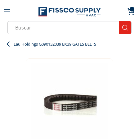
Skip to main content
menu
{0}
Site Search
submit
Lau Holdings G090132039 BX39 GATES BELTS