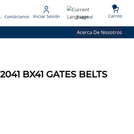
{0} 
Language
Carrito
Iniciar Sesión
 Presupuesto
Contáctanos
Espanol
Acerca De Nosotros
32041 BX41 GATES BELTS