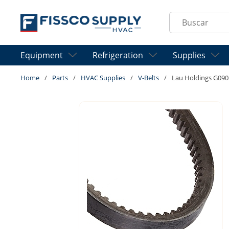
Skip to main content
Site Search
Equipment
Refrigeration
Supplies
Home
/
Parts
/
HVAC Supplies
/
V-Belts
/
Lau Holdings G09