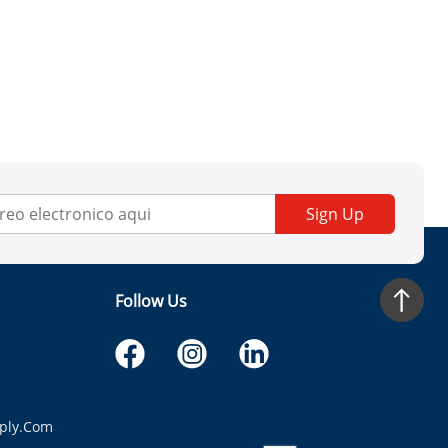
Sign Up
Follow Us
ply.com