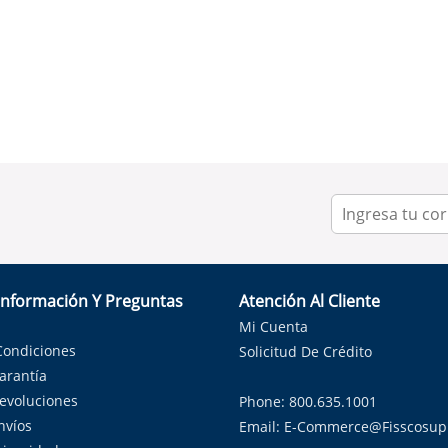
Información Y Preguntas
Atención Al Cliente
Mi Cuenta
Condiciones
Solicitud De Crédito
Garantía
Devoluciones
Phone: 800.635.1001
nvíos
Email:
E-Commerce@fisscosup