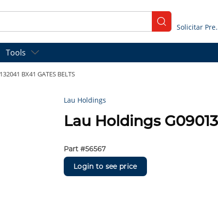
submit search
Solicitar
Tools
0132041 BX41 GATES BELTS
Lau Holdings
Lau Holdings G0901
Part #
56567
Login to see price