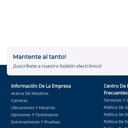
Mantente al tanto!
¡Suscríbete a nuestro boletín electrónico!
Información De La Empresa
Centro De 
Frecuentes
Acerca De Nosotros
Términos Y 
Carreras
Política De 
Ubicaciones Y Horarios
Política De 
Opiniones Y Testimonios
Política De E
Entrenamiento Y Pruebas