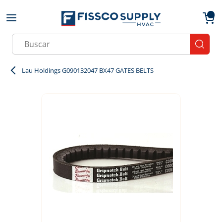
Skip to main content
menu
{0}
Site Search
submit
Lau Holdings G090132047 BX47 GATES BELTS