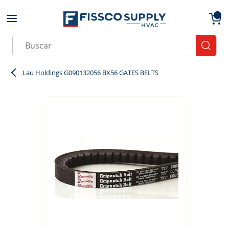
Skip to main content
menu
{0}
Site Search
submit
Lau Holdings G090132056 BX56 GATES BELTS