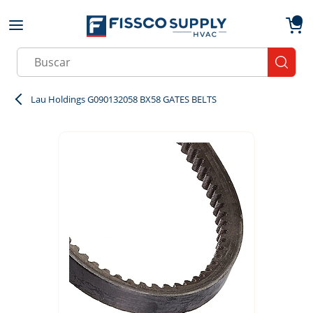
Skip to main content
menu
{0}
Site Search
submit
Lau Holdings G090132058 BX58 GATES BELTS