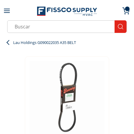
Skip to main content
menu
{0}
Site Search
submit
Lau Holdings G090022035 A35 BELT