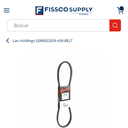
Skip to main content
menu
{0}
Site Search
submit
Lau Holdings G090022039 A39 BELT