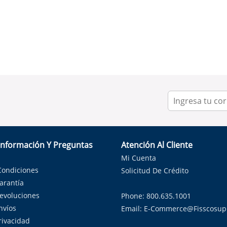
Información Y Preguntas
Atención Al Cliente
Mi Cuenta
Condiciones
Solicitud De Crédito
Garantía
Devoluciones
Phone: 800.635.1001
nvíos
Email:
E-Commerce@fisscosup
Privacidad