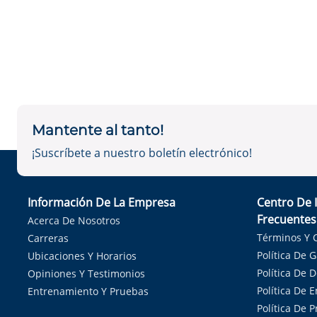
Mantente al tanto!
¡Suscríbete a nuestro boletín electrónico!
Información De La Empresa
Centro De 
Frecuentes
Acerca De Nosotros
Términos Y 
Carreras
Política De 
Ubicaciones Y Horarios
Política De 
Opiniones Y Testimonios
Política De E
Entrenamiento Y Pruebas
Política De 