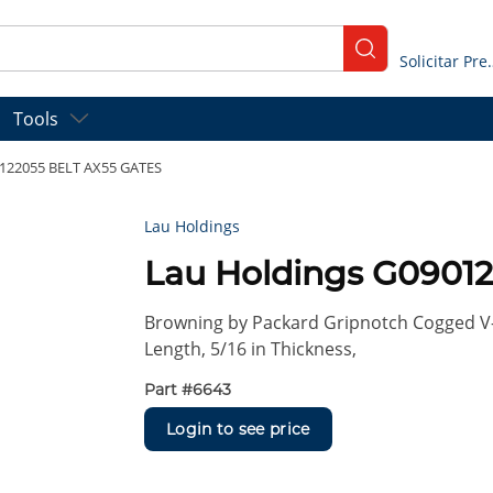
submit search
Solicitar
Tools
0122055 BELT AX55 GATES
Lau Holdings
Lau Holdings G0901
Browning by Packard Gripnotch Cogged V-Be
Length, 5/16 in Thickness,
Part #
6643
Login to see price