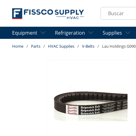
Skip to main content
Site Search
Equipment
Refrigeration
Supplies
Home
/
Parts
/
HVAC Supplies
/
V-Belts
/
Lau Holdings G09