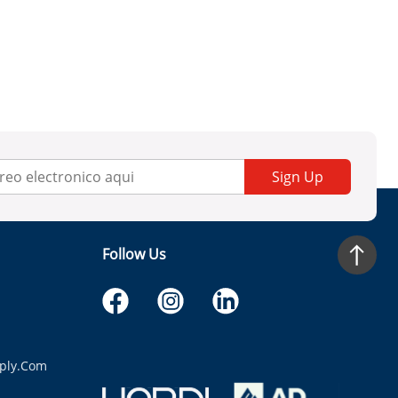
Sign Up
Follow Us
ply.com