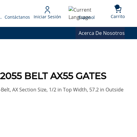
{0} 
Language
Carrito
Iniciar Sesión
 Presupuesto
Contáctanos
Espanol
Acerca De Nosotros
22055 BELT AX55 GATES
lt, AX Section Size, 1/2 in Top Width, 57.2 in Outside