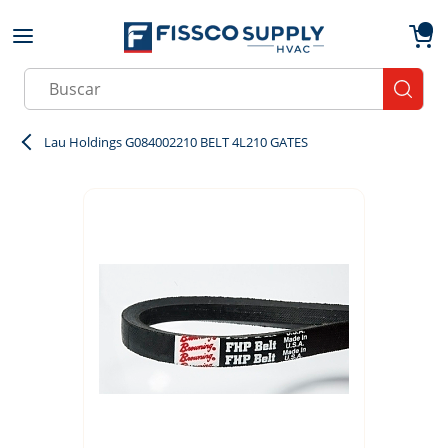
Skip to main content
menu
{0}
Site Search
submit
Lau Holdings G084002210 BELT 4L210 GATES