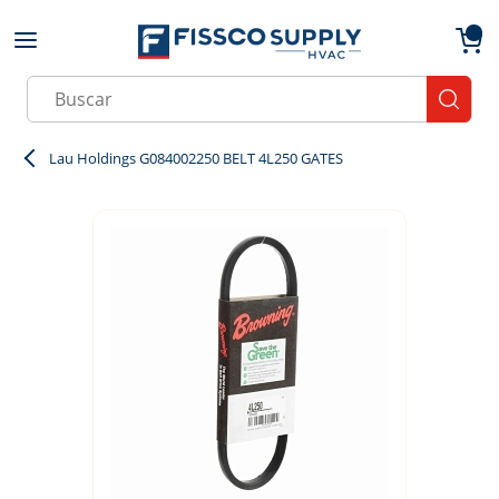
Skip to main content
menu
{0}
Site Search
submit
Lau Holdings G084002250 BELT 4L250 GATES