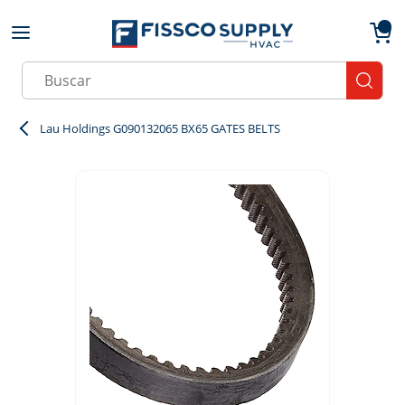
Skip to main content
menu
{0}
Site Search
submit
Lau Holdings G090132065 BX65 GATES BELTS