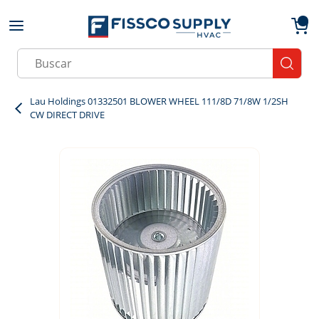
Skip to main content
menu
{0}
Site Search
submit
Lau Holdings 01332501 BLOWER WHEEL 111/8D 71/8W 1/2SH
CW DIRECT DRIVE