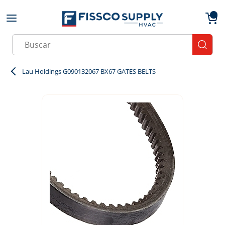
Skip to main content
menu
{0}
Site Search
submit
Lau Holdings G090132067 BX67 GATES BELTS